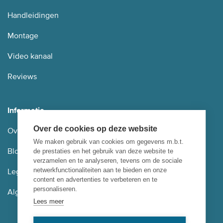
Handleidingen
Montage
Video kanaal
Reviews
Informatie
Over de cookies op deze website
Over ons
We maken gebruik van cookies om gegevens m.b.t.
Blog
de prestaties en het gebruik van deze website te
verzamelen en te analyseren, tevens om de sociale
netwerkfunctionaliteiten aan te bieden en onze
Legal notice & privacybeleid
content en advertenties te verbeteren en te
personaliseren.
Algemene voorwaarden
Lees meer