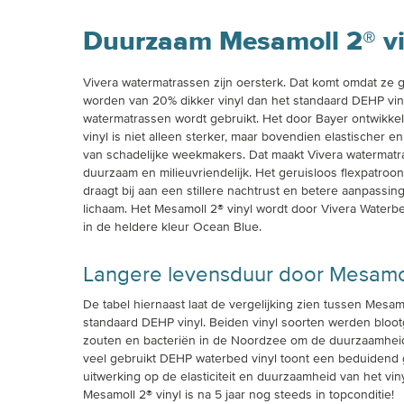
Duurzaam Mesamoll 2® vi
Vivera watermatrassen zijn oersterk. Dat komt omdat ze
worden van 20% dikker vinyl dan het standaard DEHP viny
watermatrassen wordt gebruikt. Het door Bayer ontwikke
vinyl is niet alleen sterker, maar bovendien elastischer en 
van schadelijke weekmakers. Dat maakt Vivera watermat
duurzaam en milieuvriendelijk. Het geruisloos flexpatroon
draagt bij aan een stillere nachtrust en betere aanpassin
lichaam. Het Mesamoll 2® vinyl wordt door Vivera Water
in de heldere kleur Ocean Blue.
Langere levensduur door Mesamo
De tabel hiernaast laat de vergelijking zien tussen Mesam
standaard DEHP vinyl. Beiden vinyl soorten werden bloot
zouten en bacteriën in de Noordzee om de duurzaamheid
veel gebruikt DEHP waterbed vinyl toont een beduidend g
uitwerking op de elasticiteit en duurzaamheid van het viny
Mesamoll 2® vinyl is na 5 jaar nog steeds in topconditie!