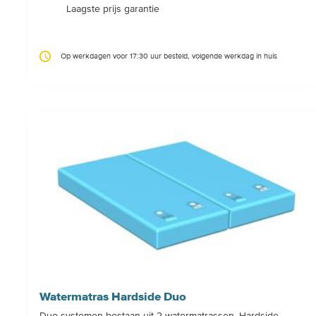
Laagste prijs garantie
Op werkdagen voor 17:30 uur besteld, volgende werkdag in huis
Watermatras Hardside Duo
Duo systemen bestaan uit 2 watermatrassen. Hardside