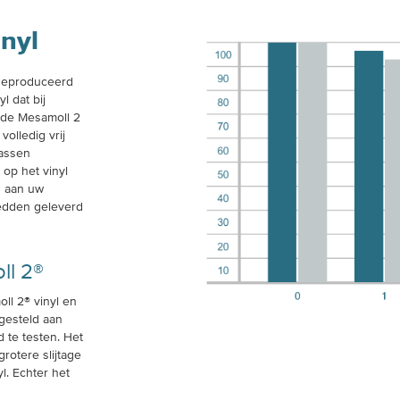
nyl
 geproduceerd
l dat bij
lde Mesamoll 2
volledig vrij
rassen
 op het vinyl
g aan uw
bedden geleverd
ll 2®
oll 2® vinyl en
gesteld aan
 te testen. Het
rotere slijtage
l. Echter het