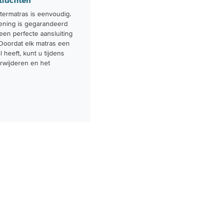
tluchten
ermatras is eenvoudig.
ening is gegarandeerd
 een perfecte aansluiting
. Doordat elk matras een
l heeft, kunt u tijdens
erwijderen en het