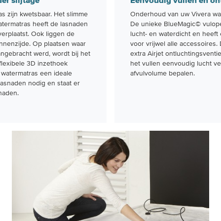
r slijtage
Eenvoudig vullen en on
s zijn kwetsbaar. Het slimme
Onderhoud van uw Vivera wat
atermatras heeft de lasnaden
De unieke BlueMagic© vulop
rplaatst. Ook liggen de
lucht- en waterdicht en heeft
nnenzijde. Op plaatsen waar
voor vrijwel alle accessoires
gebracht werd, wordt bij het
extra Airjet ontluchtingsventie
flexibele 3D inzethoek
het vullen eenvoudig lucht v
t watermatras een ideale
afvulvolume bepalen.
lasnaden nodig en staat er
naden.