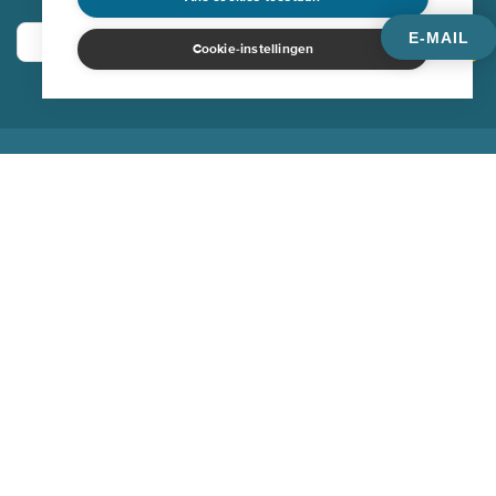
E-MAIL
Inschrijven
Cookie-instellingen
Vivera
Waterbedden
Watermatrassen
Onderdelen
Onderhoud
Beddengoed