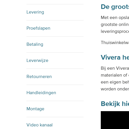
De groot
Levering
Met een opsla
grootste onlin
Proefslapen
leveringsproc
Thuiswinkelw
Betaling
Vivera h
Leverwijze
Bij een Viver
materialen of 
Retourneren
een eigen beh
worden onderw
Handleidingen
Bekijk hi
Montage
Video kanaal