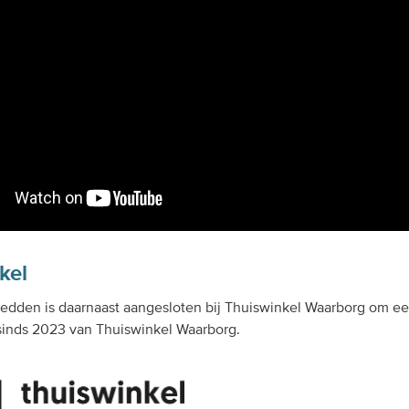
kel
edden is daarnaast aangesloten bij Thuiswinkel Waarborg om e
d sinds 2023 van Thuiswinkel Waarborg.