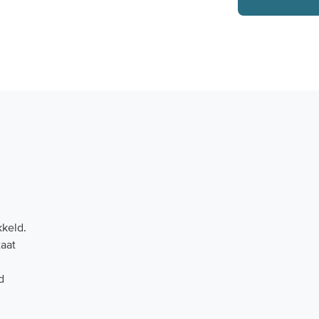
keld.
taat
d