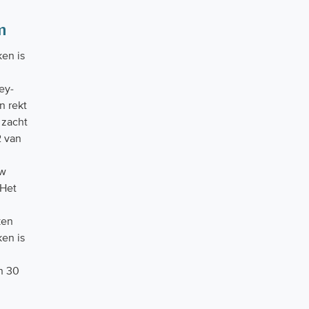
m
en is
ey-
n rekt
 zacht
2 van
uw
 Het
ken
ken is
n 30