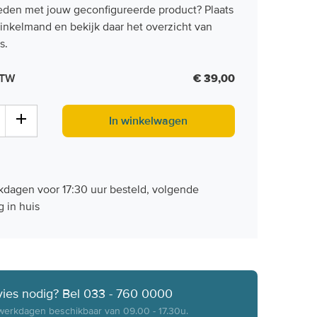
eden met jouw geconfigureerde product? Plaats
inkelmand en bekijk daar het overzicht van
s.
 BTW
€ 39,00
In winkelwagen
dagen voor 17:30 uur besteld, volgende
 in huis
ies nodig? Bel 033 - 760 0000
erkdagen beschikbaar van 09.00 - 17.30u.